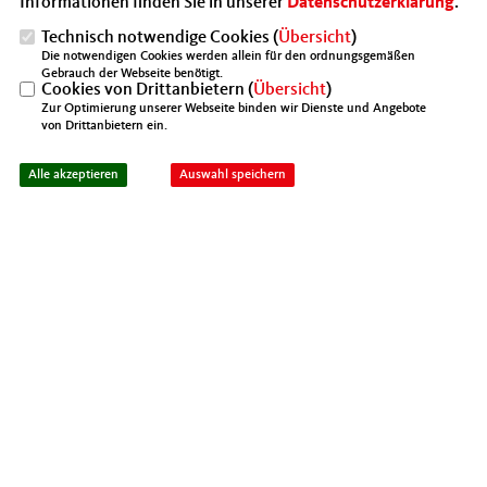
Informationen finden Sie in unserer
Datenschutzerklärung
.
Technisch notwendige Cookies (
Übersicht
)
Die notwendigen Cookies werden allein für den ordnungsgemäßen
Gebrauch der Webseite benötigt.
Cookies von Drittanbietern (
Übersicht
)
Zur Optimierung unserer Webseite binden wir Dienste und Angebote
von Drittanbietern ein.
Alle akzeptieren
Auswahl speichern
Carsten Neuhaus
Kontakt
Homepage der Mittelstands- und Wirtschaftsunion Berlin