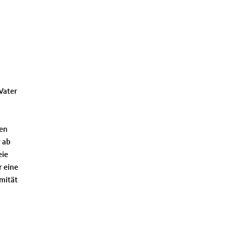
Vater
ben
r ab
eie
r eine
ymität