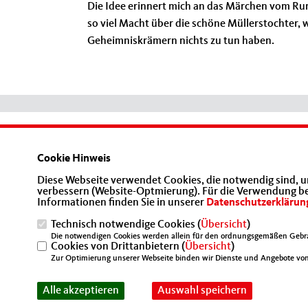
Die Idee erinnert mich an das Märchen vom Rum
so viel Macht über die schöne Müllerstochter, 
Geheimniskrämern nichts zu tun haben.
Homepage der Mittelstands- und
Wirtschaftsunion Berlin
Cookie Hinweis
Diese Webseite verwendet Cookies, die notwendig sind, u
verbessern (Website-Optmierung). Für die Verwendung best
Informationen finden Sie in unserer
Datenschutzerklärun
Technisch notwendige Cookies (
Übersicht
)
Die notwendigen Cookies werden allein für den ordnungsgemäßen Gebra
Cookies von Drittanbietern (
IMPRESSUM
DATENSCHUTZ
Übersicht
)
KONTAKT
Zur Optimierung unserer Webseite binden wir Dienste und Angebote von 
@2026 Mittelstands- und Wirtschaftsunion Berlin
Alle akzeptieren
Auswahl speichern
Alle Rechte vorbehalten.