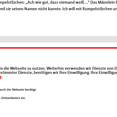
pelstilzchen: „Ach wie gut, dass niemand weiß ..." Das Männlein 
weil sie seinen Namen nicht kannte. Ich will mit Rumpelstilzchen u
Mittelstands- und Wirtschaftsunion (MIT)
m die Webseite zu nutzen. Weiterhin verwenden wir Dienste von D
immter Dienste, benötigen wir Ihre Einwilligung. Ihre Einwilligu
g
.
uch der Webseite benötigt.
Drittanbietern ein.