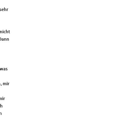
 sehr
nicht
 Dann
 was
, mir
mir
ch
n