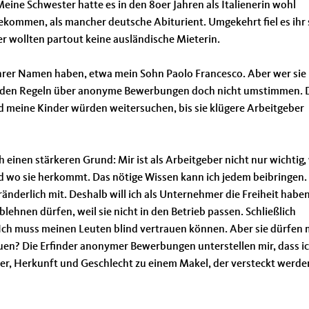
 Meine Schwester hatte es in den 8oer Jahren als Italienerin wohl
bekommen, als mancher deutsche Abiturient. Umgekehrt fiel es ihr
r wollten partout keine ausländische Mieterin.
rer Namen haben, etwa mein Sohn Paolo Francesco. Aber wer sie 
n würden Regeln über anonyme Bewerbungen doch nicht umstimmen.
 meine Kinder würden weitersuchen, bis sie klügere Arbeitgeber
inen stärkeren Grund: Mir ist als Arbeitgeber nicht nur wichtig,
 und wo sie herkommt. Das nötige Wissen kann ich jedem beibringen.
ränderlich mit. Deshalb will ich als Unternehmer die Freiheit haben
ehnen dürfen, weil sie nicht in den Betrieb passen. Schließlich
Ich muss meinen Leuten blind vertrauen können. Aber sie dürfen 
en? Die Erfinder anonymer Bewerbungen unterstellen mir, dass i
lter, Herkunft und Geschlecht zu einem Makel, der versteckt werde