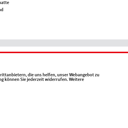
hatte
nd
rittanbietern, die uns helfen, unser Webangebot zu
ng können Sie jederzeit widerrufen. Weitere
Realisation: Sharkness Media GmbH & Co. KG