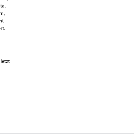
ta,
rn,
nt
rt.
letzt